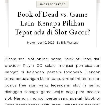
UNCATEGORIZED
Book of Dead vs. Game
Lain: Kenapa Pilihan
Tepat ada di Slot Gacor?
November 10, 2025
- By
Billy Walters
Bicara soal slot online, nama Book of Dead dari
provider Play’n GO selalu menjadi pembicaraan
hangat di kalangan pemain Indonesia. Dengan
tema petualangan Mesir kuno, simbol misterius, dan
bonus free spin yang legendaris, slot ini sering
dianggap sebagai game wajib bagi para pecinta
slot. Namun, muncul pertanyaan: apakah Book of
Dead benar-benar lebih unggul dibanding slot lain?