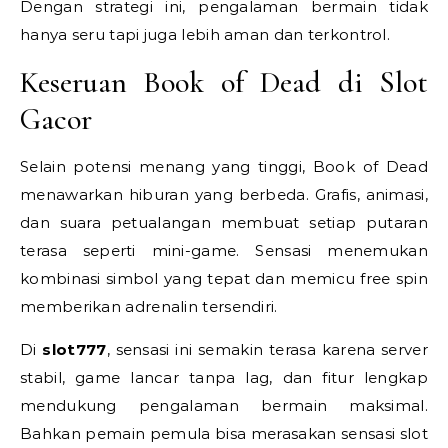
Dengan strategi ini, pengalaman bermain tidak
hanya seru tapi juga lebih aman dan terkontrol.
Keseruan Book of Dead di Slot
Gacor
Selain potensi menang yang tinggi, Book of Dead
menawarkan hiburan yang berbeda. Grafis, animasi,
dan suara petualangan membuat setiap putaran
terasa seperti mini-game. Sensasi menemukan
kombinasi simbol yang tepat dan memicu free spin
memberikan adrenalin tersendiri.
Di
slot777
, sensasi ini semakin terasa karena server
stabil, game lancar tanpa lag, dan fitur lengkap
mendukung pengalaman bermain maksimal.
Bahkan pemain pemula bisa merasakan sensasi slot