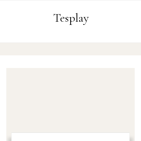
Skip to content
Tesplay