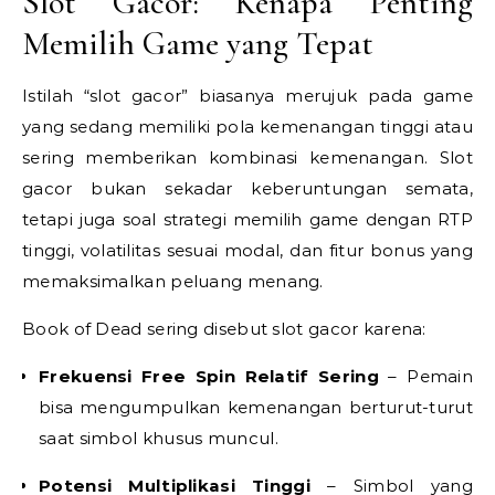
Slot Gacor: Kenapa Penting
Memilih Game yang Tepat
Istilah “slot gacor” biasanya merujuk pada game
yang sedang memiliki pola kemenangan tinggi atau
sering memberikan kombinasi kemenangan. Slot
gacor bukan sekadar keberuntungan semata,
tetapi juga soal strategi memilih game dengan RTP
tinggi, volatilitas sesuai modal, dan fitur bonus yang
memaksimalkan peluang menang.
Book of Dead sering disebut slot gacor karena:
Frekuensi Free Spin Relatif Sering
– Pemain
bisa mengumpulkan kemenangan berturut-turut
saat simbol khusus muncul.
Potensi Multiplikasi Tinggi
– Simbol yang