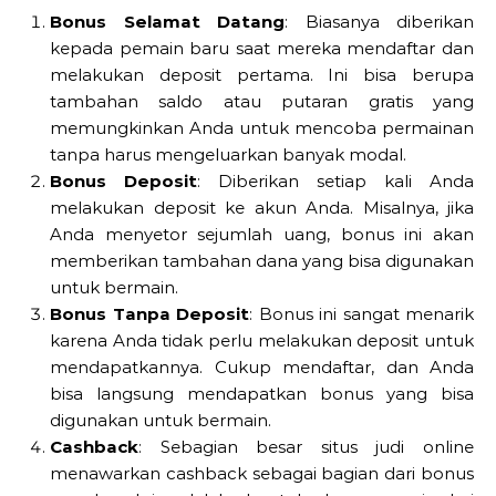
Bonus Selamat Datang
: Biasanya diberikan
kepada pemain baru saat mereka mendaftar dan
melakukan deposit pertama. Ini bisa berupa
tambahan saldo atau putaran gratis yang
memungkinkan Anda untuk mencoba permainan
tanpa harus mengeluarkan banyak modal.
Bonus Deposit
: Diberikan setiap kali Anda
melakukan deposit ke akun Anda. Misalnya, jika
Anda menyetor sejumlah uang, bonus ini akan
memberikan tambahan dana yang bisa digunakan
untuk bermain.
Bonus Tanpa Deposit
: Bonus ini sangat menarik
karena Anda tidak perlu melakukan deposit untuk
mendapatkannya. Cukup mendaftar, dan Anda
bisa langsung mendapatkan bonus yang bisa
digunakan untuk bermain.
Cashback
: Sebagian besar situs judi online
menawarkan cashback sebagai bagian dari bonus