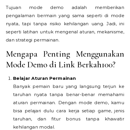
Tujuan mode demo adalah memberikan
pengalaman bermain yang sama seperti di mode
nyata, tapi tanpa risiko kehilangan uang. Jadi, ini
seperti latihan untuk mengenal aturan, mekanisme,
dan strategi permainan.
Mengapa Penting Menggunakan
Mode Demo di Link Berkah100?
Belajar Aturan Permainan
Banyak pemain baru yang langsung terjun ke
taruhan nyata tanpa benar-benar memahami
aturan permainan. Dengan mode demo, kamu
bisa pelajari dulu cara kerja setiap game, jenis
taruhan, dan fitur bonus tanpa khawatir
kehilangan modal.