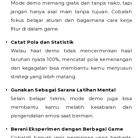
Mode demo memang gratis dan tanpa risiko, tapi
jangan hanya asal main tanpa tujuan. Cobalah
fokus belajar aturan dan bagaimana cara kerja
fitur di dalam game.
Catat Pola dan Statistik
Walau hasil demo tidak mencerminkan hasil
taruhan nyata 100%, mencatat pola kemenangan
dan kegagalan bisa membantu kamu menyusun
strategi yang lebih matang.
Gunakan Sebagai Sarana Latihan Mental
Selain belajar teknis, mode demo juga bisa
membantu kamu melatih kesabaran dan
pengendalian emosi saat bermain.
Berani Eksperimen dengan Berbagai Game
Cobalah banyak jenis permainan yang berbeda.