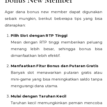
Agar dana bonus new member dapat digunakan
sebaik mungkin, berikut beberapa tips yang bisa
diterapkan:
Pilih Slot dengan RTP Tinggi
Mesin dengan RTP tinggi memberikan peluang
menang lebih besar, sehingga bonus bisa
dimanfaatkan lebih efektif.
Manfaatkan Fitur Bonus dan Putaran Gratis
Banyak slot menawarkan putaran gratis atau
mini-game yang bisa meningkatkan saldo tanpa
mengurangi dana utama.
Mulai dengan Taruhan Kecil
Taruhan kecil memungkinkan pemain mencoba