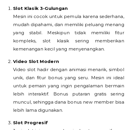
Slot Klasik 3-Gulungan
Mesin ini cocok untuk pemula karena sederhana,
mudah dipahami, dan memiliki peluang menang
yang stabil. Meskipun tidak memiliki fitur
kompleks, slot klasik sering memberikan
kemenangan kecil yang menyenangkan.
Video Slot Modern
Video slot hadir dengan animasi menarik, simbol
unik, dan fitur bonus yang seru. Mesin ini ideal
untuk pemain yang ingin pengalaman bermain
lebih interaktif. Bonus putaran gratis sering
muncul, sehingga dana bonus new member bisa
lebih lama digunakan.
Slot Progresif