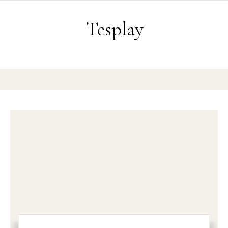
Skip to content
Tesplay