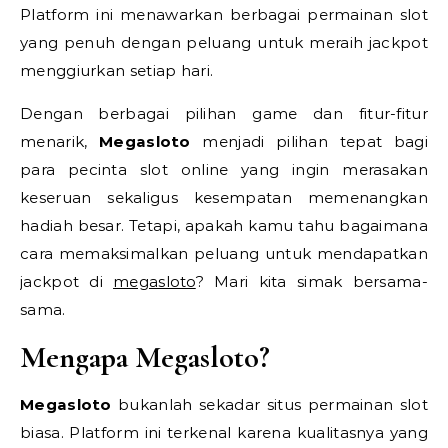
Platform ini menawarkan berbagai permainan slot
yang penuh dengan peluang untuk meraih jackpot
menggiurkan setiap hari.
Dengan berbagai pilihan game dan fitur-fitur
menarik,
Megasloto
menjadi pilihan tepat bagi
para pecinta slot online yang ingin merasakan
keseruan sekaligus kesempatan memenangkan
hadiah besar. Tetapi, apakah kamu tahu bagaimana
cara memaksimalkan peluang untuk mendapatkan
jackpot di
megasloto
? Mari kita simak bersama-
sama.
Mengapa Megasloto?
Megasloto
bukanlah sekadar situs permainan slot
biasa. Platform ini terkenal karena kualitasnya yang