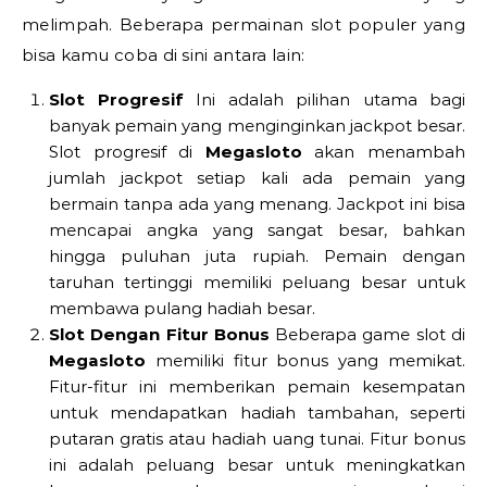
melimpah. Beberapa permainan slot populer yang
bisa kamu coba di sini antara lain:
Slot Progresif
Ini adalah pilihan utama bagi
banyak pemain yang menginginkan jackpot besar.
Slot progresif di
Megasloto
akan menambah
jumlah jackpot setiap kali ada pemain yang
bermain tanpa ada yang menang. Jackpot ini bisa
mencapai angka yang sangat besar, bahkan
hingga puluhan juta rupiah. Pemain dengan
taruhan tertinggi memiliki peluang besar untuk
membawa pulang hadiah besar.
Slot Dengan Fitur Bonus
Beberapa game slot di
Megasloto
memiliki fitur bonus yang memikat.
Fitur-fitur ini memberikan pemain kesempatan
untuk mendapatkan hadiah tambahan, seperti
putaran gratis atau hadiah uang tunai. Fitur bonus
ini adalah peluang besar untuk meningkatkan