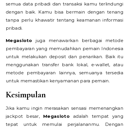
semua data pribadi dan transaksi kamu terlindungi
dengan baik. Kamu bisa bermain dengan tenang
tanpa perlu khawatir tentang keamanan informasi
pribadi.
Megasloto
juga menawarkan berbagai metode
pembayaran yang memudahkan pemain Indonesia
untuk melakukan deposit dan penarikan. Baik itu
menggunakan transfer bank lokal, e-wallet, atau
metode pembayaran lainnya, semuanya tersedia
untuk memastikan kenyamanan para pemain.
Kesimpulan
Jika kamu ingin merasakan sensasi memenangkan
jackpot besar,
Megasloto
adalah tempat yang
tepat untuk memulai perjalananmu. Dengan