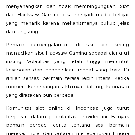
menyenangkan dan tidak membingungkan. Slot
dari Hacksaw Gaming bisa menjadi media belajar
yang menarik karena mekanismenya cukup jelas
dan langsung.
Pemain berpengalaman, di sisi lain, sering
menjadikan slot Hacksaw Gaming sebagai ajang uji
insting. Volatilitas yang lebih tinggi menuntut
kesabaran dan pengelolaan modal yang baik. Di
sinilah sensasi bermain terasa lebih intens. Ketika
momen kemenangan akhirnya datang, kepuasan
yang dirasakan pun berbeda.
Komunitas slot online di Indonesia juga turut
berperan dalam popularitas provider ini. Banyak
pemain berbagi cerita tentang sesi bermain
mereka, mulai dari putaran menegangkan hingga