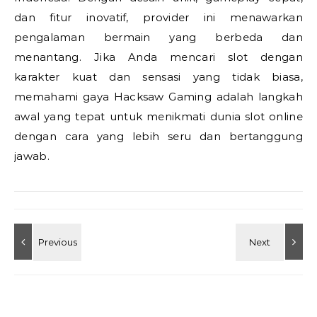
dan fitur inovatif, provider ini menawarkan
pengalaman bermain yang berbeda dan
menantang. Jika Anda mencari slot dengan
karakter kuat dan sensasi yang tidak biasa,
memahami gaya Hacksaw Gaming adalah langkah
awal yang tepat untuk menikmati dunia slot online
dengan cara yang lebih seru dan bertanggung
jawab.