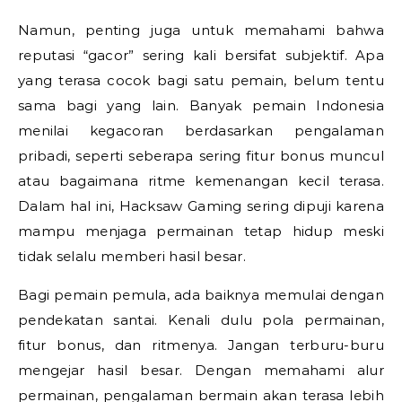
Namun, penting juga untuk memahami bahwa
reputasi “gacor” sering kali bersifat subjektif. Apa
yang terasa cocok bagi satu pemain, belum tentu
sama bagi yang lain. Banyak pemain Indonesia
menilai kegacoran berdasarkan pengalaman
pribadi, seperti seberapa sering fitur bonus muncul
atau bagaimana ritme kemenangan kecil terasa.
Dalam hal ini, Hacksaw Gaming sering dipuji karena
mampu menjaga permainan tetap hidup meski
tidak selalu memberi hasil besar.
Bagi pemain pemula, ada baiknya memulai dengan
pendekatan santai. Kenali dulu pola permainan,
fitur bonus, dan ritmenya. Jangan terburu-buru
mengejar hasil besar. Dengan memahami alur
permainan, pengalaman bermain akan terasa lebih