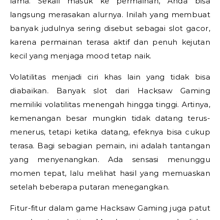
lama. Sekali masuk ke permainan, Anda bisa
langsung merasakan alurnya. Inilah yang membuat
banyak judulnya sering disebut sebagai slot gacor,
karena permainan terasa aktif dan penuh kejutan
kecil yang menjaga mood tetap naik.
Volatilitas menjadi ciri khas lain yang tidak bisa
diabaikan. Banyak slot dari Hacksaw Gaming
memiliki volatilitas menengah hingga tinggi. Artinya,
kemenangan besar mungkin tidak datang terus-
menerus, tetapi ketika datang, efeknya bisa cukup
terasa. Bagi sebagian pemain, ini adalah tantangan
yang menyenangkan. Ada sensasi menunggu
momen tepat, lalu melihat hasil yang memuaskan
setelah beberapa putaran menegangkan.
Fitur-fitur dalam game Hacksaw Gaming juga patut