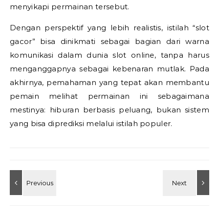
menyikapi permainan tersebut.
Dengan perspektif yang lebih realistis, istilah “slot
gacor” bisa dinikmati sebagai bagian dari warna
komunikasi dalam dunia slot online, tanpa harus
menganggapnya sebagai kebenaran mutlak. Pada
akhirnya, pemahaman yang tepat akan membantu
pemain melihat permainan ini sebagaimana
mestinya: hiburan berbasis peluang, bukan sistem
yang bisa diprediksi melalui istilah populer.