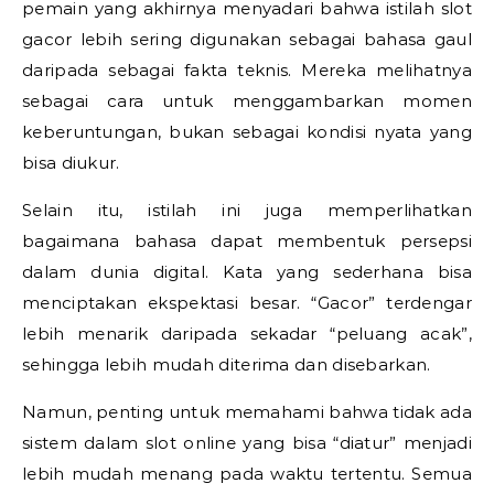
pemain yang akhirnya menyadari bahwa istilah slot
gacor lebih sering digunakan sebagai bahasa gaul
daripada sebagai fakta teknis. Mereka melihatnya
sebagai cara untuk menggambarkan momen
keberuntungan, bukan sebagai kondisi nyata yang
bisa diukur.
Selain itu, istilah ini juga memperlihatkan
bagaimana bahasa dapat membentuk persepsi
dalam dunia digital. Kata yang sederhana bisa
menciptakan ekspektasi besar. “Gacor” terdengar
lebih menarik daripada sekadar “peluang acak”,
sehingga lebih mudah diterima dan disebarkan.
Namun, penting untuk memahami bahwa tidak ada
sistem dalam slot online yang bisa “diatur” menjadi
lebih mudah menang pada waktu tertentu. Semua