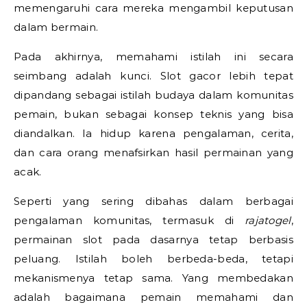
memengaruhi cara mereka mengambil keputusan
dalam bermain.
Pada akhirnya, memahami istilah ini secara
seimbang adalah kunci. Slot gacor lebih tepat
dipandang sebagai istilah budaya dalam komunitas
pemain, bukan sebagai konsep teknis yang bisa
diandalkan. Ia hidup karena pengalaman, cerita,
dan cara orang menafsirkan hasil permainan yang
acak.
Seperti yang sering dibahas dalam berbagai
pengalaman komunitas, termasuk di
rajatogel
,
permainan slot pada dasarnya tetap berbasis
peluang. Istilah boleh berbeda-beda, tetapi
mekanismenya tetap sama. Yang membedakan
adalah bagaimana pemain memahami dan