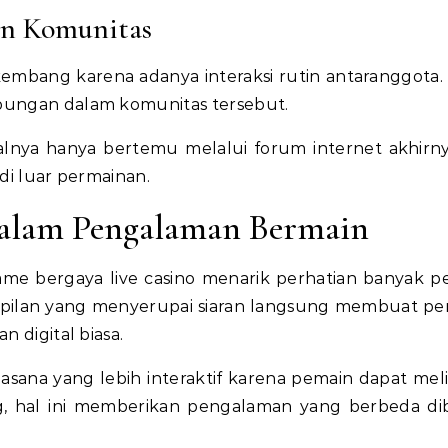
an Komunitas
mbang karena adanya interaksi rutin antaranggota. 
ungan dalam komunitas tersebut.
lnya hanya bertemu melalui forum internet akhirny
 di luar permainan.
 dalam Pengalaman Bermain
ame bergaya live casino menarik perhatian banyak 
ampilan yang menyerupai siaran langsung membuat pe
 digital biasa.
uasana yang lebih interaktif karena pemain dapat mel
ang, hal ini memberikan pengalaman yang berbeda d