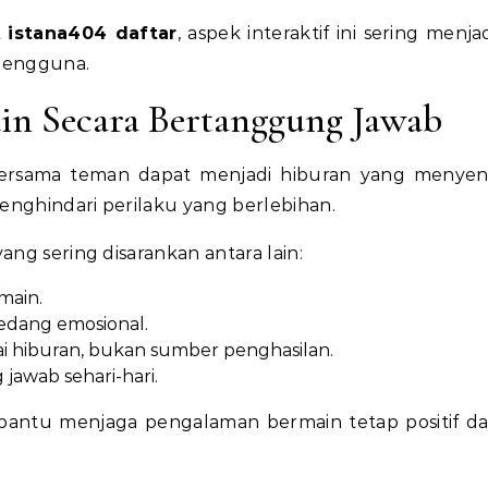
t
istana404 daftar
, aspek interaktif ini sering menj
 pengguna.
in Secara Bertanggung Jawab
 bersama teman dapat menjadi hiburan yang menyen
ghindari perilaku yang berlebihan.
ng sering disarankan antara lain:
main.
edang emosional.
i hiburan, bukan sumber penghasilan.
awab sehari-hari.
ntu menjaga pengalaman bermain tetap positif da