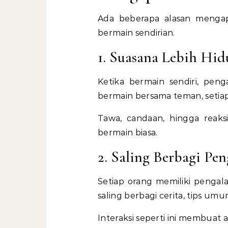
Ada beberapa alasan mengap
bermain sendirian.
1. Suasana Lebih Hi
Ketika bermain sendiri, peng
bermain bersama teman, setia
Tawa, candaan, hingga reaks
bermain biasa.
2. Saling Berbagi Pe
Setiap orang memiliki penga
saling berbagi cerita, tips 
Interaksi seperti ini membuat a