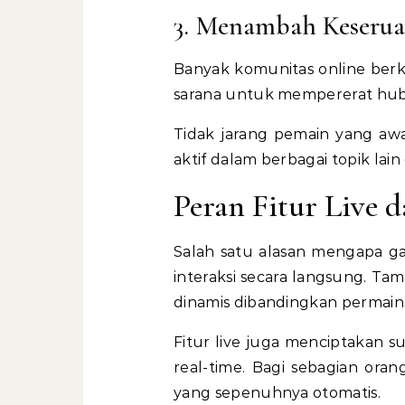
3. Menambah Keseru
Banyak komunitas online berke
sarana untuk mempererat hub
Tidak jarang pemain yang awa
aktif dalam berbagai topik lain
Peran Fitur Live
Salah satu alasan mengapa g
interaksi secara langsung. T
dinamis dibandingkan permainan
Fitur live juga menciptakan s
real-time. Bagi sebagian or
yang sepenuhnya otomatis.