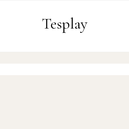
Tesplay