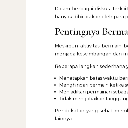
Dalam berbagai diskusi terkai
banyak dibicarakan oleh para
Pentingnya Berma
Meskipun aktivitas bermain
menjaga keseimbangan dan men
Beberapa langkah sederhana ya
Menetapkan batas waktu ber
Menghindari bermain ketika s
Menjadikan permainan sebaga
Tidak mengabaikan tanggung j
Pendekatan yang sehat memba
lainnya.