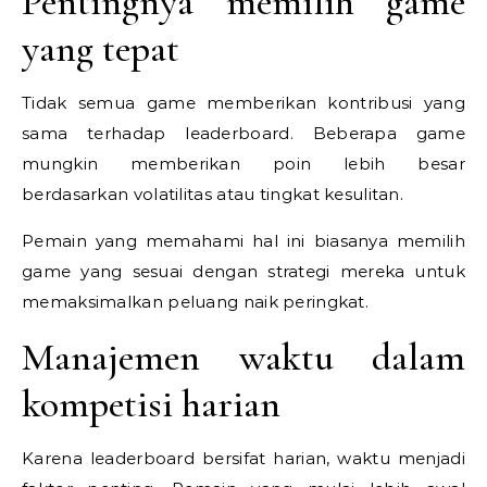
Pentingnya memilih game
yang tepat
Tidak semua game memberikan kontribusi yang
sama terhadap leaderboard. Beberapa game
mungkin memberikan poin lebih besar
berdasarkan volatilitas atau tingkat kesulitan.
Pemain yang memahami hal ini biasanya memilih
game yang sesuai dengan strategi mereka untuk
memaksimalkan peluang naik peringkat.
Manajemen waktu dalam
kompetisi harian
Karena leaderboard bersifat harian, waktu menjadi