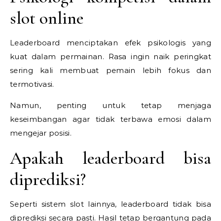
slot online
Leaderboard menciptakan efek psikologis yang
kuat dalam permainan. Rasa ingin naik peringkat
sering kali membuat pemain lebih fokus dan
termotivasi.
Namun, penting untuk tetap menjaga
keseimbangan agar tidak terbawa emosi dalam
mengejar posisi.
Apakah leaderboard bisa
diprediksi?
Seperti sistem slot lainnya, leaderboard tidak bisa
diprediksi secara pasti. Hasil tetap bergantung pada