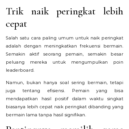
Trik naik peringkat lebih
cepat
Salah satu cara paling umum untuk naik peringkat
adalah dengan meningkatkan frekuensi bermain.
Semakin aktif seorang pemain, semakin besar
peluang mereka untuk mengumpulkan poin
leaderboard.
Namun, bukan hanya soal sering bermain, tetapi
juga tentang efisiensi. Pemain yang bisa
mendapatkan hasil positif dalam waktu singkat
biasanya lebih cepat naik peringkat dibanding yang
bermain lama tanpa hasil signifikan.