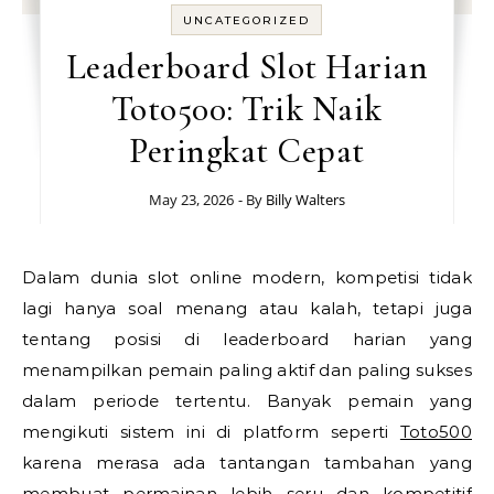
UNCATEGORIZED
Leaderboard Slot Harian
Toto500: Trik Naik
Peringkat Cepat
May 23, 2026
- By
Billy Walters
Dalam dunia slot online modern, kompetisi tidak
lagi hanya soal menang atau kalah, tetapi juga
tentang posisi di leaderboard harian yang
menampilkan pemain paling aktif dan paling sukses
dalam periode tertentu. Banyak pemain yang
mengikuti sistem ini di platform seperti
Toto500
karena merasa ada tantangan tambahan yang
membuat permainan lebih seru dan kompetitif