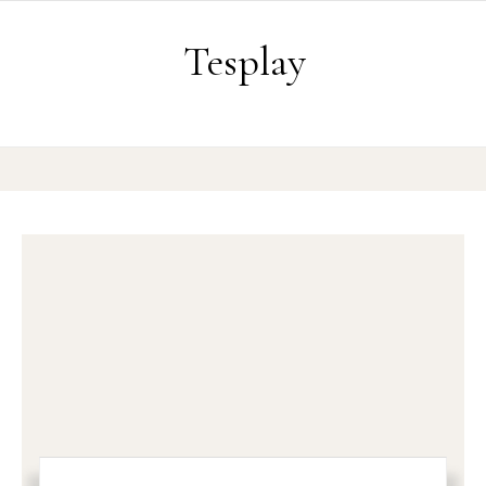
Skip to content
Tesplay