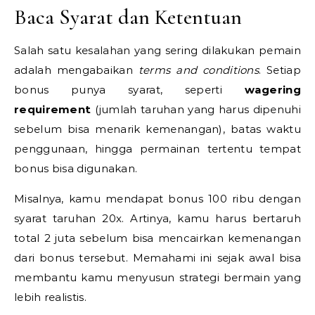
Baca Syarat dan Ketentuan
Salah satu kesalahan yang sering dilakukan pemain
adalah mengabaikan
terms and conditions
. Setiap
bonus punya syarat, seperti
wagering
requirement
(jumlah taruhan yang harus dipenuhi
sebelum bisa menarik kemenangan), batas waktu
penggunaan, hingga permainan tertentu tempat
bonus bisa digunakan.
Misalnya, kamu mendapat bonus 100 ribu dengan
syarat taruhan 20x. Artinya, kamu harus bertaruh
total 2 juta sebelum bisa mencairkan kemenangan
dari bonus tersebut. Memahami ini sejak awal bisa
membantu kamu menyusun strategi bermain yang
lebih realistis.