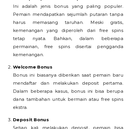
Ini adalah jenis bonus yang paling populer.
Pemain mendapatkan sejumlah putaran tanpa
harus memasang taruhan. Meski gratis,
kemenangan yang diperoleh dari free spins
tetap nyata. Bahkan, dalam beberapa
permainan, free spins disertai pengganda
kemenangan.
Welcome Bonus
Bonus ini biasanya diberikan saat pemain baru
mendaftar dan melakukan deposit pertama.
Dalam beberapa kasus, bonus ini bisa berupa
dana tambahan untuk bermain atau free spins
ekstra.
Deposit Bonus
Setiap kali melakukan deposit, pemain bisa