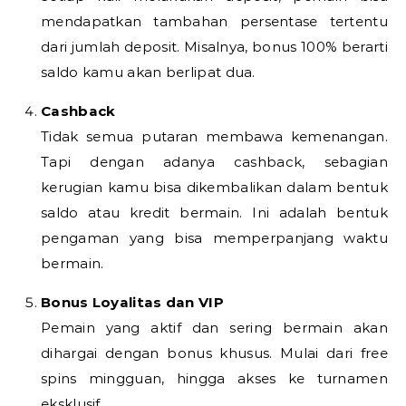
mendapatkan tambahan persentase tertentu
dari jumlah deposit. Misalnya, bonus 100% berarti
saldo kamu akan berlipat dua.
Cashback
Tidak semua putaran membawa kemenangan.
Tapi dengan adanya cashback, sebagian
kerugian kamu bisa dikembalikan dalam bentuk
saldo atau kredit bermain. Ini adalah bentuk
pengaman yang bisa memperpanjang waktu
bermain.
Bonus Loyalitas dan VIP
Pemain yang aktif dan sering bermain akan
dihargai dengan bonus khusus. Mulai dari free
spins mingguan, hingga akses ke turnamen
eksklusif.