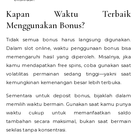
Kapan Waktu Terbaik
Menggunakan Bonus?
Tidak semua bonus harus langsung digunakan.
Dalam slot online, waktu penggunaan bonus bisa
memengaruhi hasil yang diperoleh. Misalnya, jika
kamu mendapatkan free spins, coba gunakan saat
volatilitas permainan sedang tinggi—yakni saat
kemungkinan kemenangan besar lebih terbuka.
Sementara untuk deposit bonus, bijaklah dalam
memilih waktu bermain. Gunakan saat kamu punya
waktu cukup untuk memanfaatkan saldo
tambahan secara maksimal, bukan saat bermain
sekilas tanpa konsentrasi.