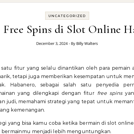
UNCATEGORIZED
i Free Spins di Slot Online 
December 3, 2024
- By
Billy Walters
h satu fitur yang selalu dinantikan oleh para pemain
 menarik, tetapi juga memberikan kesempatan untuk 
ak. Habanero, sebagai salah satu penyedia perm
inan yang dilengkapi dengan fitur
free spins
yan
n judi, memahami strategi yang tepat untuk memanfaa
uang kemenangan.
tegi yang bisa kamu coba ketika bermain di slot on
n bermainmu menjadi lebih menguntungkan.