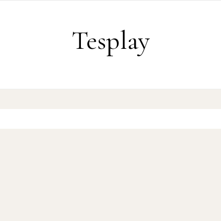
Tesplay