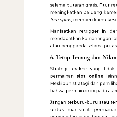
selama putaran gratis. Fitur 
meningkatkan peluang kemenan
free spins
, memberi kamu kese
Manfaatkan retrigger ini 
mendapatkan kemenangan lebih
atau pengganda selama putaran
6. Tetap Tenang dan Nikm
Strategi terakhir yang tida
permainan
slot online
lainn
Meskipun strategi dan pemili
bahwa permainan ini pada ak
Jangan terburu-buru atau ter
untuk menikmati permainan
pendekatan yang tenang, ka