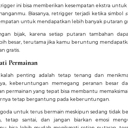
retrigger ini bisa memberikan kesempatan ekstra un
ganmu. Biasanya, retrigger terjadi ketika simbol
s
mpatan untuk mendapatkan lebih banyak putaran gra
dengan bijak, karena setiap putaran tambahan d
 besar, terutama jika kamu beruntung mendapatkan 
 gratis.
ati Permainan
k kalah penting adalah tetap tenang dan menikma
ya, keberuntungan memegang peranan besar dal
han permainan yang tepat bisa membantu memaksimalka
hirnya tetap bergantung pada keberuntungan.
goda untuk terus bermain meskipun sedang tidak be
, tetap santai, dan jangan biarkan emosi men
mu bisa lebih mudah menikmati setiap putaran, t