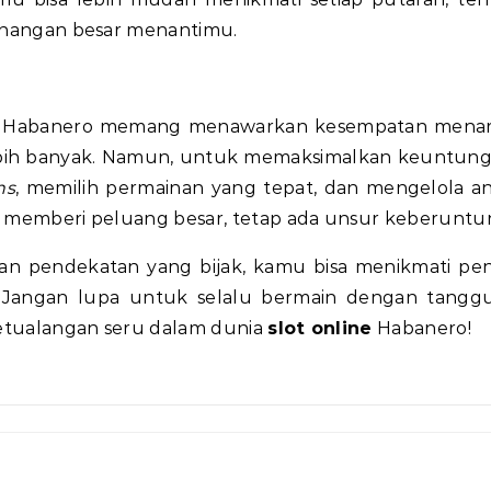
enangan besar menantimu.
Habanero memang menawarkan kesempatan menari
h banyak. Namun, untuk memaksimalkan keuntungan d
ns
, memilih permainan yang tepat, dan mengelola a
 memberi peluang besar, tetap ada unsur keberuntung
dan pendekatan yang bijak, kamu bisa menikmati p
Jangan lupa untuk selalu bermain dengan tanggun
petualangan seru dalam dunia
slot online
Habanero!