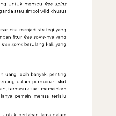
luang untuk memicu
free spins
ganda atau simbol wild khusus
sar bisa menjadi strategi yang
engan fitur
free spins
-nya yang
n
free spins
berulang kali, yang
 uang lebih banyak, penting
 penting dalam permainan
slot
an, termasuk saat memainkan
alanya pemain merasa terlalu
i untuk bertahan lama dalam