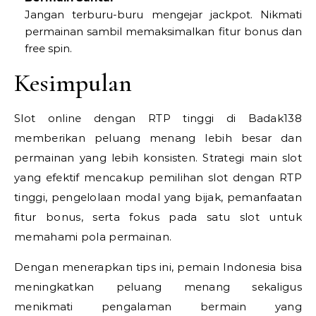
Jangan terburu-buru mengejar jackpot. Nikmati
permainan sambil memaksimalkan fitur bonus dan
free spin.
Kesimpulan
Slot online dengan RTP tinggi di Badak138
memberikan peluang menang lebih besar dan
permainan yang lebih konsisten. Strategi main slot
yang efektif mencakup pemilihan slot dengan RTP
tinggi, pengelolaan modal yang bijak, pemanfaatan
fitur bonus, serta fokus pada satu slot untuk
memahami pola permainan.
Dengan menerapkan tips ini, pemain Indonesia bisa
meningkatkan peluang menang sekaligus
menikmati pengalaman bermain yang