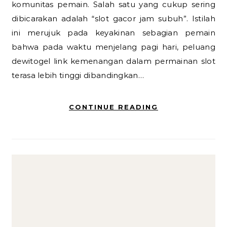
komunitas pemain. Salah satu yang cukup sering
dibicarakan adalah “slot gacor jam subuh”. Istilah
ini merujuk pada keyakinan sebagian pemain
bahwa pada waktu menjelang pagi hari, peluang
dewitogel link kemenangan dalam permainan slot
terasa lebih tinggi dibandingkan…
CONTINUE READING