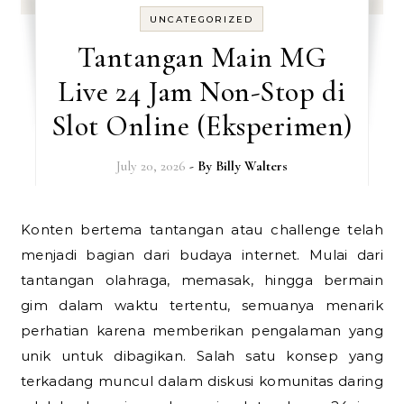
UNCATEGORIZED
Tantangan Main MG
Live 24 Jam Non-Stop di
Slot Online (Eksperimen)
July 20, 2026
- By
Billy Walters
Konten bertema tantangan atau challenge telah
menjadi bagian dari budaya internet. Mulai dari
tantangan olahraga, memasak, hingga bermain
gim dalam waktu tertentu, semuanya menarik
perhatian karena memberikan pengalaman yang
unik untuk dibagikan. Salah satu konsep yang
terkadang muncul dalam diskusi komunitas daring