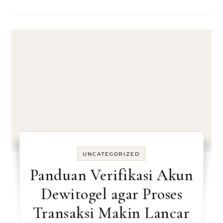
UNCATEGORIZED
Panduan Verifikasi Akun
Dewitogel agar Proses
Transaksi Makin Lancar