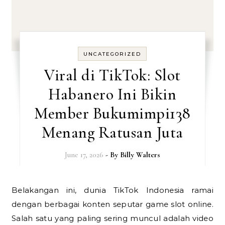
UNCATEGORIZED
Viral di TikTok: Slot
Habanero Ini Bikin
Member Bukumimpi138
Menang Ratusan Juta
June 17, 2026
- By
Billy Walters
Belakangan ini, dunia TikTok Indonesia ramai
dengan berbagai konten seputar game slot online.
Salah satu yang paling sering muncul adalah video