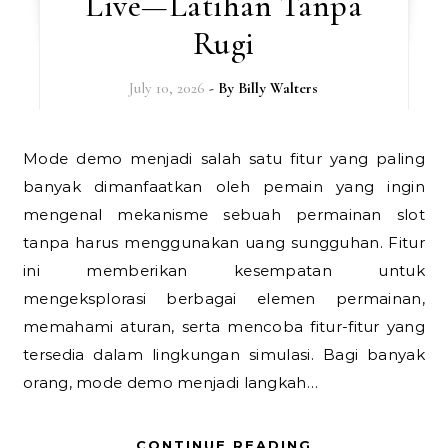
Live—Latihan Tanpa
Rugi
July 10, 2026
- By
Billy Walters
Mode demo menjadi salah satu fitur yang paling
banyak dimanfaatkan oleh pemain yang ingin
mengenal mekanisme sebuah permainan slot
tanpa harus menggunakan uang sungguhan. Fitur
ini memberikan kesempatan untuk
mengeksplorasi berbagai elemen permainan,
memahami aturan, serta mencoba fitur-fitur yang
tersedia dalam lingkungan simulasi. Bagi banyak
orang, mode demo menjadi langkah…
CONTINUE READING