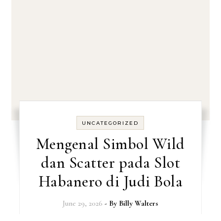
UNCATEGORIZED
Mengenal Simbol Wild
dan Scatter pada Slot
Habanero di Judi Bola
June 29, 2026
- By
Billy Walters