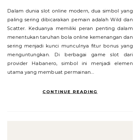
Dalam dunia slot online modern, dua simbol yang
paling sering dibicarakan pemain adalah Wild dan
Scatter. Keduanya memiliki peran penting dalam
menentukan taruhan bola online kemenangan dan
sering menjadi kunci munculnya fitur bonus yang
menguntungkan. Di berbagai game slot dari
provider Habanero, simbol ini menjadi elemen
utama yang membuat permainan…
CONTINUE READING