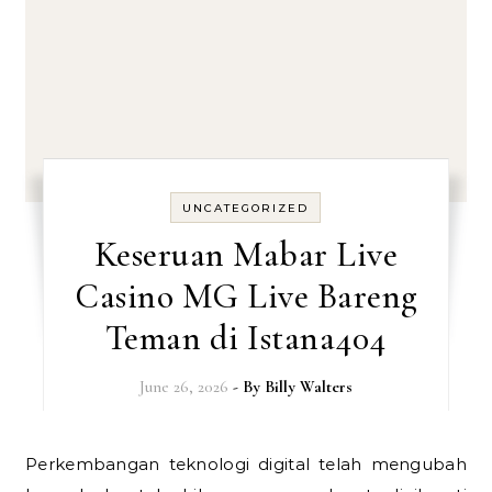
UNCATEGORIZED
Keseruan Mabar Live
Casino MG Live Bareng
Teman di Istana404
June 26, 2026
- By
Billy Walters
Perkembangan teknologi digital telah mengubah