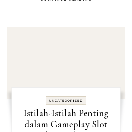
UNCATEGORIZED
Istilah-Istilah Penting
dalam Gameplay Slot